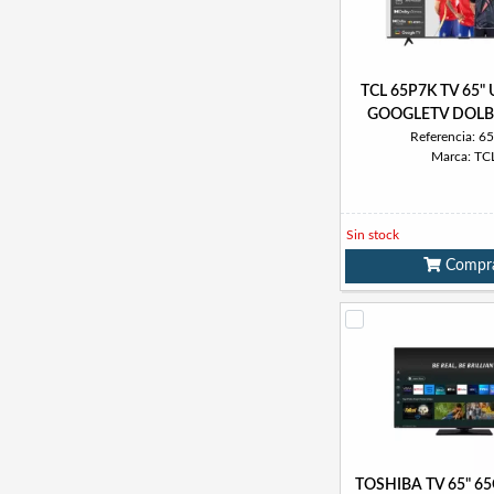
TCL 65P7K TV 65"
GOOGLETV DOLB
Referencia: 6
Marca: TC
Sin stock
Compr
TOSHIBA TV 65" 