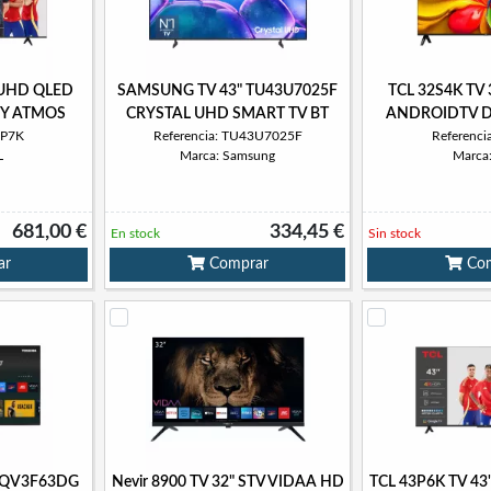
 UHD QLED
SAMSUNG TV 43" TU43U7025F
TCL 32S4K TV
Y ATMOS
CRYSTAL UHD SMART TV BT
ANDROIDTV D
5P7K
Referencia: TU43U7025F
Referenci
L
Marca: Samsung
Marca
681,00 €
334,45 €
En stock
Sin stock
ar
Comprar
Com
65QV3F63DG
Nevir 8900 TV 32" STV VIDAA HD
TCL 43P6K TV 4