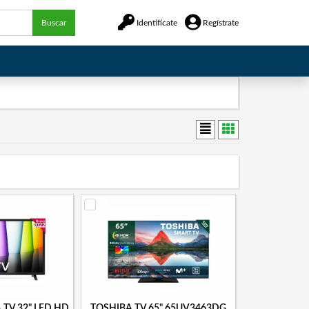
Buscar
Identifícate
Regístrate
 TV 32" LED HD
TOSHIBA TV 65" 65UV3463DG