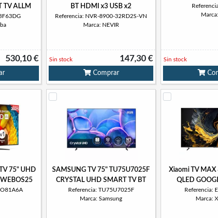
 TV ALLM
BT HDMI x3 USB x2
Referenci
Marca
V3F63DG
Referencia: NVR-8900-32RD2S-VN
iba
Marca: NEVIR
530,10 €
147,30 €
Sin stock
Sin stock
ar
Comprar
Com
TV 75" UHD
SAMSUNG TV 75" TU75U7025F
Xiaomi TV MAX
 WEBOS25
CRYSTAL UHD SMART TV BT
QLED GOOGL
ANO81A6A
Referencia: TU75U7025F
Referencia:
Marca: Samsung
Marca: 