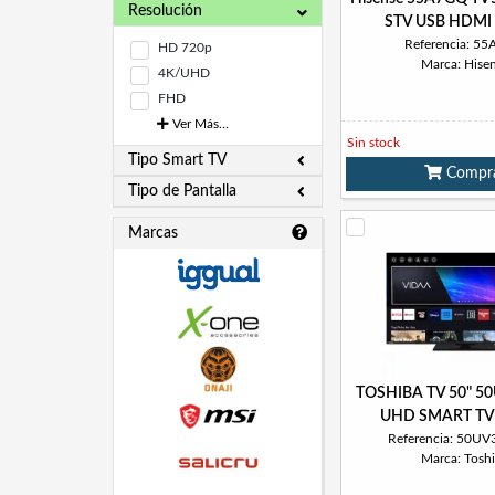
Resolución
STV USB HDMI 
Referencia: 5
HD 720p
Marca: Hise
4K/UHD
FHD
Ver Más...
Sin stock
Tipo Smart TV
Compr
Tipo de Pantalla
Marcas
TOSHIBA TV 50" 
UHD SMART TV
Referencia: 50U
Marca: Tosh