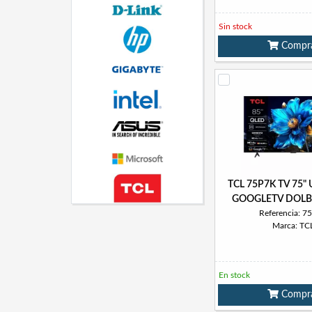
Sin stock
Compr
TCL 75P7K TV 75"
GOOGLETV DOLB
Referencia: 7
Marca: TC
En stock
Compr