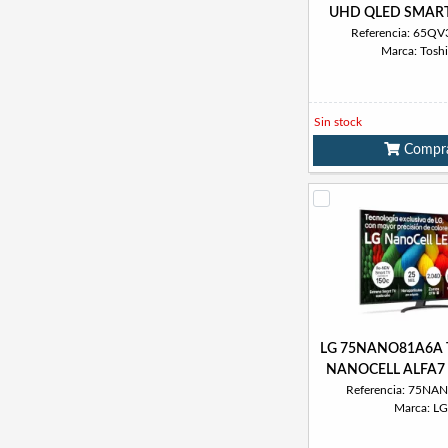
UHD QLED SMART
Referencia: 65Q
Marca: Tosh
Sin stock
Compr
LG 75NANO81A6A 
NANOCELL ALFA7
Referencia: 75N
Marca: LG