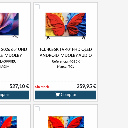
O 2026 65" UHD
TCL 40S5K TV 40" FHD QLED
ETV DOLBY
ANDROIDTV DOLBY AUDIO
 ELA5990EU
Referencia: 40S5K
XIAOMI
Marca: TCL
527,10 €
259,95 €
Sin stock
prar
Comprar