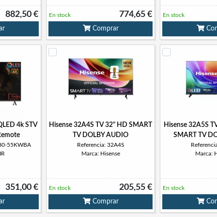
882,50 €
774,65 €
En stock
En stock
ar
Comprar
Com
 QLED 4k STV
Hisense 32A4S TV 32" HD SMART
Hisense 32A5S T
Remote
TV DOLBY AUDIO
SMART TV D
480-55KWBA
Referencia: 32A4S
Referenci
IR
Marca: Hisense
Marca: 
351,00 €
205,55 €
En stock
En stock
ar
Comprar
Com