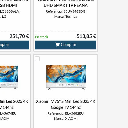
USB HDMI
UHD SMART TV PEANA
32LQ630B6LA
Referencia: 65UV3463DG
: LG
Marca: Toshiba
251,70 €
513,85 €
En stock
prar
Comprar
Mini Led 2025 4K
Xiaomi TV 75" S Mini Led 2025 4K
V 144hz
Google TV 144hz
 ELA5674EU
Referencia: ELA5682EU
XIAOMI
Marca: XIAOMI