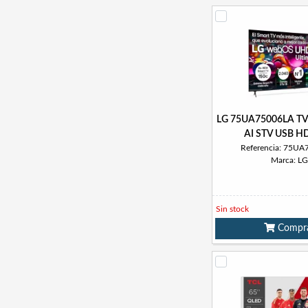
LG 75UA75006LA TV
AI STV USB H
Referencia: 75U
Marca: LG
Sin stock
Compr