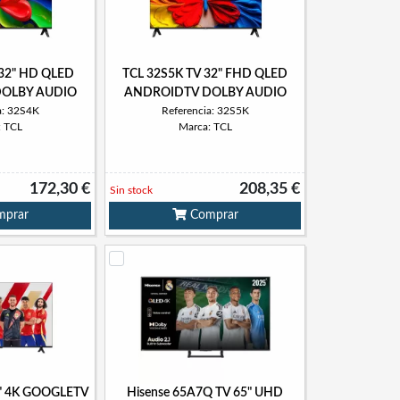
 32" HD QLED
TCL 32S5K TV 32" FHD QLED
OLBY AUDIO
ANDROIDTV DOLBY AUDIO
a: 32S4K
Referencia: 32S5K
: TCL
Marca: TCL
172,30 €
208,35 €
Sin stock
prar
Comprar
3" 4K GOOGLETV
Hisense 65A7Q TV 65" UHD