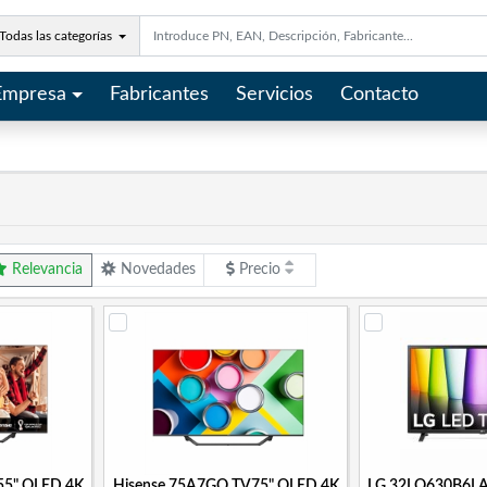
Todas las categorías
Empresa
Fabricantes
Servicios
Contacto
Relevancia
Novedades
Precio
55" QLED 4K
Hisense 75A7GQ TV75" QLED 4K
LG 32LQ630B6LA