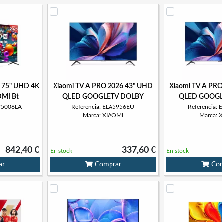
 75" UHD 4K
Xiaomi TV A PRO 2026 43" UHD
Xiaomi TV A PR
DMI Bt
QLED GOOGLETV DOLBY
QLED GOOGL
A75006LA
Referencia: ELA5956EU
Referencia:
Marca: XIAOMI
Marca: 
842,40 €
337,60 €
En stock
En stock
ar
Comprar
Com