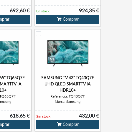
692,60 €
924,35 €
En stock
prar
Comprar
65" TQ65Q7F
SAMSUNG TV 43" TQ43Q7F
MARTTV IA
UHD QLED SMARTTV IA
10+
HDR10+
: TQ65Q7F
Referencia: TQ43Q7F
Samsung
Marca: Samsung
618,65 €
432,00 €
Sin stock
prar
Comprar