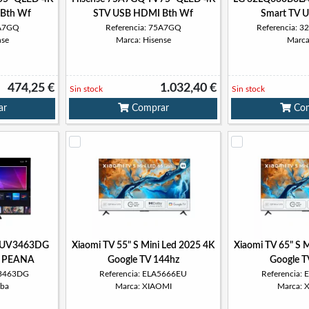
Bth Wf
STV USB HDMI Bth Wf
Smart TV 
5A7GQ
Referencia: 75A7GQ
Referencia: 
nse
Marca: Hisense
Marca
474,25 €
1.032,40 €
Sin stock
Sin stock
ar
Comprar
Com
50UV3463DG
Xiaomi TV 55" S Mini Led 2025 4K
Xiaomi TV 65" S 
 PEANA
Google TV 144hz
Google T
V3463DG
Referencia: ELA5666EU
Referencia:
iba
Marca: XIAOMI
Marca: 