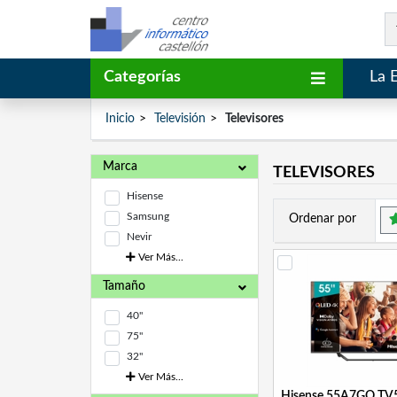
Categorías
La 
Inicio
Televisión
Televisores
Marca
TELEVISORES
Hisense
Samsung
Ordenar por
Nevir
Ver Más...
Tamaño
40"
75"
32"
Ver Más...
Hisense 55A7GQ TV