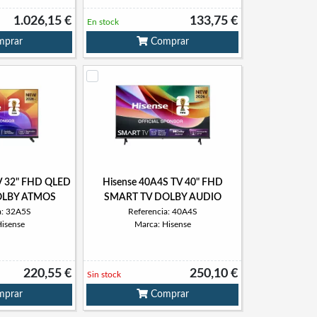
1.026,15 €
133,75 €
En stock
prar
Comprar
V 32" FHD QLED
Hisense 40A4S TV 40" FHD
OLBY ATMOS
SMART TV DOLBY AUDIO
a: 32A5S
Referencia: 40A4S
Hisense
Marca: Hisense
220,55 €
250,10 €
Sin stock
prar
Comprar