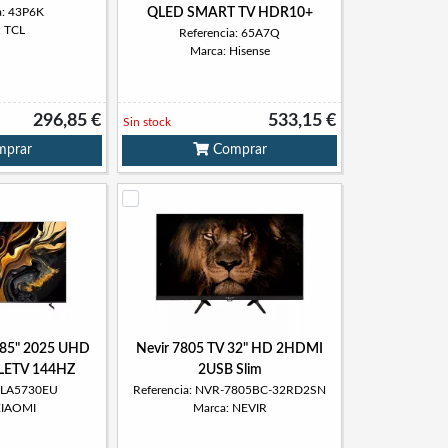
a: 43P6K
QLED SMART TV HDR10+
: TCL
Referencia: 65A7Q
Marca: Hisense
296,85 €
533,15 €
Sin stock
prar
Comprar
 85" 2025 UHD
Nevir 7805 TV 32" HD 2HDMI
ETV 144HZ
2USB Slim
 ELA5730EU
Referencia: NVR-7805BC-32RD2SN
XIAOMI
Marca: NEVIR