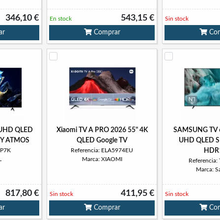
346,10 €
543,15 €
En stock
Sin stock
ar
Comprar
Com
 UHD QLED
Xiaomi TV A PRO 2026 55" 4K
SAMSUNG TV 
Y ATMOS
QLED Google TV
UHD QLED S
5P7K
Referencia: ELA5974EU
HDR
L
Marca: XIAOMI
Referencia
Marca: 
817,80 €
411,95 €
Sin stock
Sin stock
ar
Comprar
Com