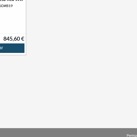
06D#B19
845,60 €
ar
Perma