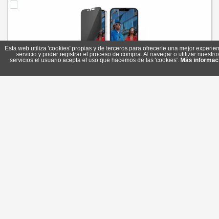
Esta web utiliza 'cookies' propias y de terceros para ofrecerle una mejor experien
servicio y poder registrar el proceso de compra. Al navegar o utilizar nuestro
servicios el usuario acepta el uso que hacemos de las 'cookies'.
Más informac
PanzerGlass Privacy Scr. iPhone SE 2025 -14-13-13P
Referencia: PGRPUWFG29845
Marca: PanzerGlass
23,70 €
Sin stock
Comprar