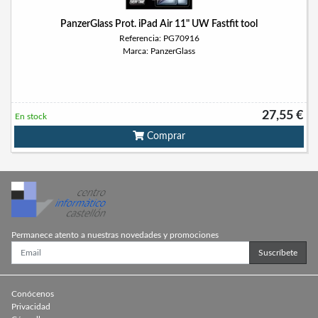
PanzerGlass Prot. iPad Air 11" UW Fastfit tool
Referencia: PG70916
Marca: PanzerGlass
27,55 €
En stock
Comprar
Permanece atento a nuestras novedades y promociones
Suscríbete
Conócenos
Privacidad