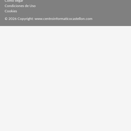
Cómo llegar
Condiciones de Uso
Cookies
© 2026 Copyright:
www.centroinformaticocastellon.com