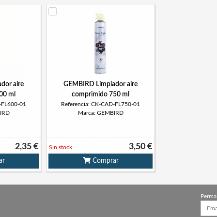
dor aire
GEMBIRD Limpiador aire
00 ml
comprimido 750 ml
-FL600-01
Referencia: CK-CAD-FL750-01
IRD
Marca: GEMBIRD
2,35 €
3,50 €
Sin stock
ar
Comprar
Perma