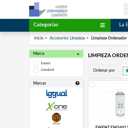
Categorías
La 
Inicio
Accesorios Limpieza
Limpieza Ordenador
Marca
LIMPIEZA ORD
Ewent
Gembird
Ordenar por
Marcas
EWENT EW5601 Sp