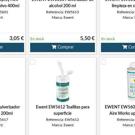
olvo 400ml
alcohol 200 ml
limpieza en 
W5601
Referencia: EW5613
Referenci
nt
Marca: Ewent
Marca:
3,05 €
5,50 €
En stock
En stock
ar
Comprar
Com
verizador
Ewent EW5612 Toallitas para
EWENT EW5600 
s 200ml
superficie
Aire Works u
W5617
Referencia: EW5612
Referenci
nt
Marca: Ewent
Marca: