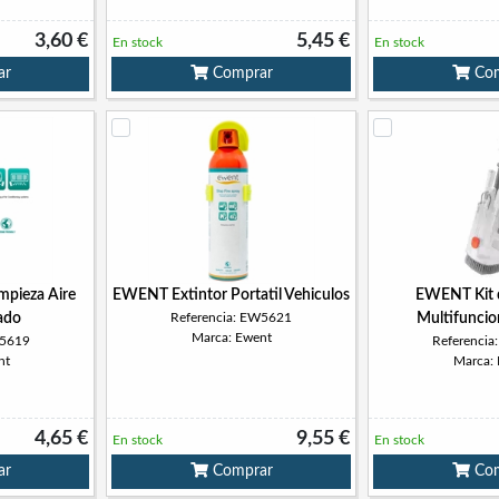
3,60 €
5,45 €
En stock
En stock
ar
Comprar
Com
pieza Aire
EWENT Extintor Portatil Vehiculos
EWENT Kit d
ado
Referencia: EW5621
Multifuncio
Marca: Ewent
W5619
Referenci
nt
Marca:
4,65 €
9,55 €
En stock
En stock
ar
Comprar
Com