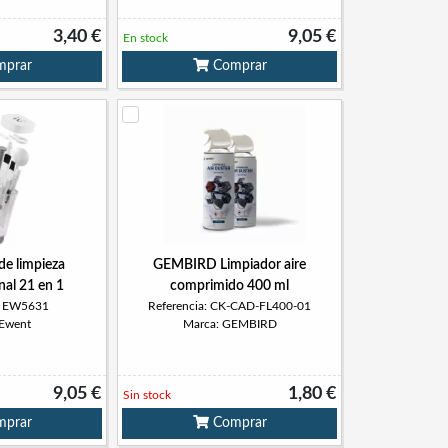
3,40 €
9,05 €
En stock
prar
Comprar
e limpieza
GEMBIRD Limpiador aire
nal 21 en 1
comprimido 400 ml
a: EW5631
Referencia: CK-CAD-FL400-01
 Ewent
Marca: GEMBIRD
9,05 €
1,80 €
Sin stock
prar
Comprar