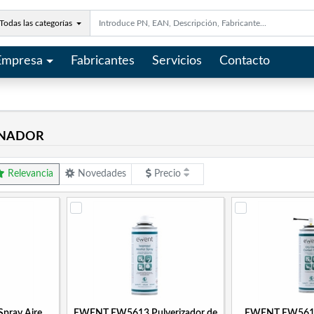
Todas las categorías
Empresa
Fabricantes
Servicios
Contacto
ENADOR
Relevancia
Novedades
Precio
ray Aire
EWENT EW5613 Pulverizador de
EWENT EW5614 