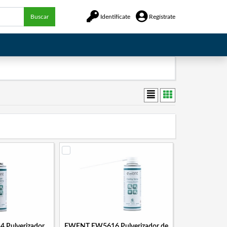
Buscar
Identifícate
Regístrate
Pulverizador
EWENT EW5616 Pulverizador de