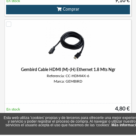
9,10 €
En stock
Comprar
Gembird Cable HDMI (M)-(H) Ethernet 1.8 Mts Ngr
Referencia: CC-HDMI4X-6
Marca: GEMBIRD
4,80 €
En stock
Esta web utiliza 'cookies' propias y de terceros para ofrecerle una mejor experie
Comprar
y servicio y poder registrar el proceso de compra. Al navegar o utilizar nuestro
servicios el usuario acepta el uso que hacemos de las 'cookies'.
Más informac